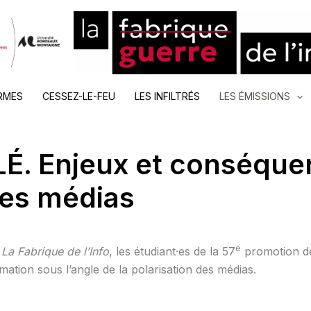
RMES
CESSEZ-LE-FEU
LES INFILTRÉS
LES ÉMISSIONS
É. Enjeux et conséquen
des médias
e
e
La Fabrique de l’Info
, les étudiant·es de la 57
promotion de
mation sous l’angle de la polarisation des médias.