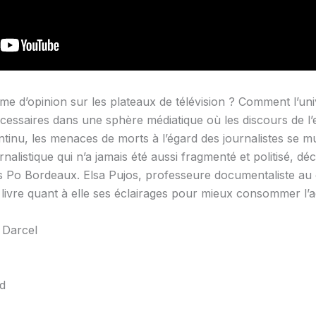
isme d’opinion sur les plateaux de télévision ? Comment l’u
cessaires dans une sphère médiatique où les discours de l’
tinu, les menaces de morts à l’égard des journalistes se mu
listique qui n’a jamais été aussi fragmenté et politisé, déc
s Po Bordeaux. Elsa Pujos, professeure documentaliste au
livre quant à elle ses éclairages pour mieux consommer l’ac
 Darcel
ud